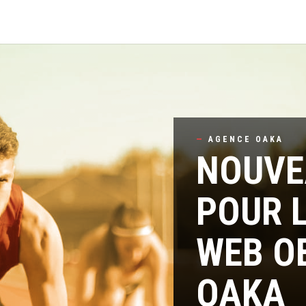
—
AGENCE OAKA
NOUVE
POUR 
WEB O
OAKA