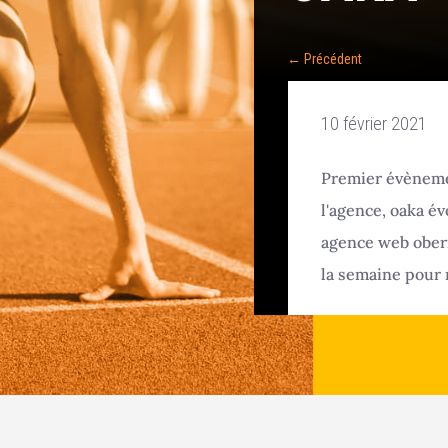
←
Précédent
10 février 2021
Premier évèneme
l'agence, oaka év
agence web obern
la semaine pour 