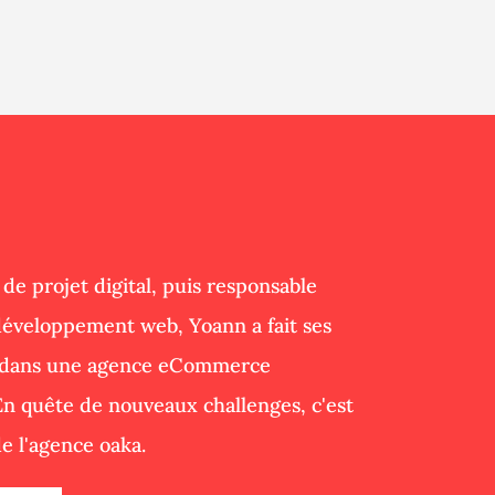
de projet digital, puis responsable
développement web, Yoann a fait ses
 dans une agence eCommerce
En quête de nouveaux challenges, c'est
de l'agence oaka.