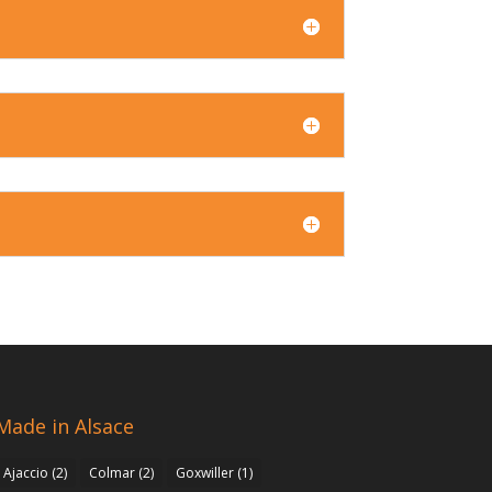
Made in Alsace
Ajaccio
(2)
Colmar
(2)
Goxwiller
(1)