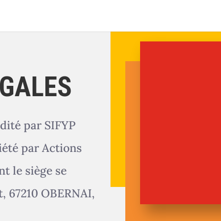
ÉGALES
dité par SIFYP
iété par Actions
t le siège se
at, 67210 OBERNAI,