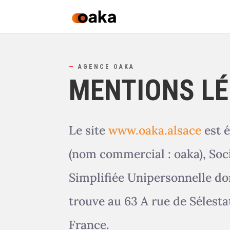
—
AGENCE OAKA
MENTIONS L
Le site
www.oaka.alsace
est é
(nom commercial : oaka), Soc
Simplifiée Unipersonnelle don
trouve au
63 A rue de Sélest
France.