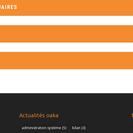
UAIRES
T
Actualités oaka
administration système
(5)
bilan
(3)