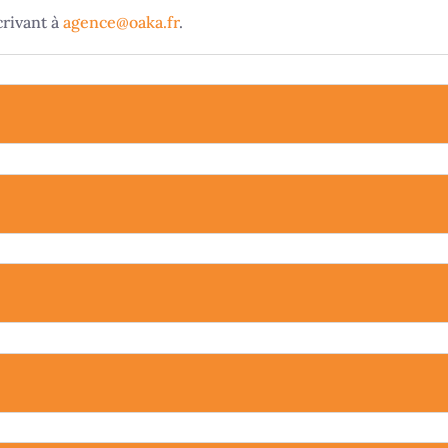
crivant à
agence@oaka.fr
.