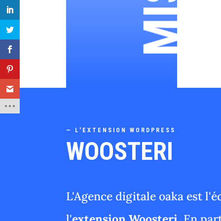
—
L'EXTENSION WORDPRESS
WOOSTERI
L'Agence digitale oaka est l'é
l'
extension Woosteri
. En par