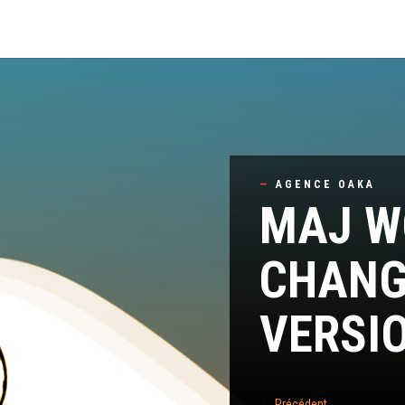
—
AGENCE OAKA
MAJ W
CHANG
VERSIO
←
Précédent