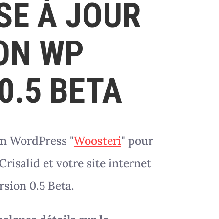
SE À JOUR
ION WP
V0.5 BETA
on WordPress "
Woosteri
" pour
Crisalid et votre site internet
sion 0.5 Beta.