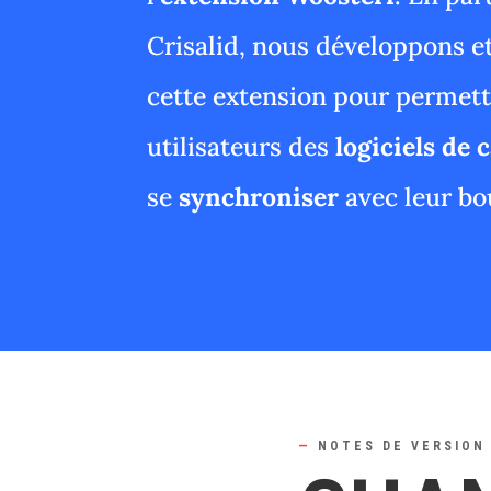
Crisalid, nous développons 
cette extension pour permettr
utilisateurs des
logiciels de 
se
synchroniser
avec leur bo
—
NOTES DE VERSION