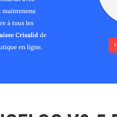
et maintenons
e à tous les
caisse Crisalid
de
E
utique en ligne.