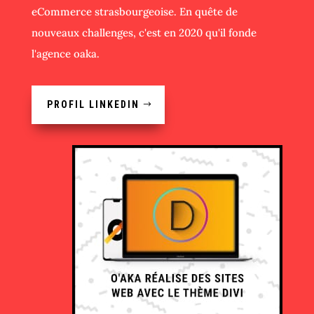
eCommerce strasbourgeoise. En quête de
nouveaux challenges, c'est en 2020 qu'il fonde
l'agence oaka.
PROFIL LINKEDIN